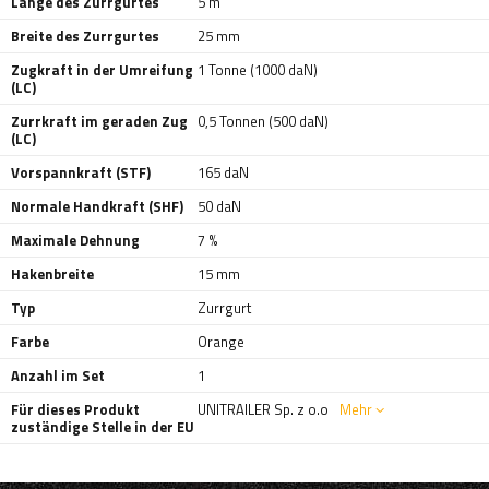
Länge des Zurrgurtes
5 m
Breite des Zurrgurtes
25 mm
Zugkraft in der Umreifung
1 Tonne (1000 daN)
(LC)
Zurrkraft im geraden Zug
0,5 Tonnen (500 daN)
(LC)
Vorspannkraft (STF)
165 daN
Normale Handkraft (SHF)
50 daN
Maximale Dehnung
7 %
Hakenbreite
15 mm
Typ
Zurrgurt
Farbe
Orange
Anzahl im Set
1
Für dieses Produkt
UNITRAILER Sp. z o.o
Mehr
zuständige Stelle in der EU