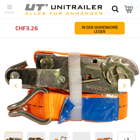
Zurück
Startseite
Ladungssicherung
Zurrgurte
UNITRAILER 5 
CHF3.26
IN DEN WARENKORB
LEGEN
+
3