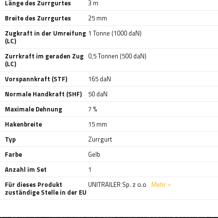
Länge des Zurrgurtes
3 m
Breite des Zurrgurtes
25 mm
Zugkraft in der Umreifung
1 Tonne (1000 daN)
(LC)
Zurrkraft im geraden Zug
0,5 Tonnen (500 daN)
(LC)
Vorspannkraft (STF)
165 daN
Normale Handkraft (SHF)
50 daN
Maximale Dehnung
7 %
Hakenbreite
15 mm
Typ
Zurrgurt
Farbe
Gelb
Anzahl im Set
1
Für dieses Produkt
UNITRAILER Sp. z o.o
Mehr
zuständige Stelle in der EU